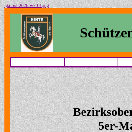
lga-bol-2026-wk-01.jpg
Schützen
Bezirksobe
5er-M