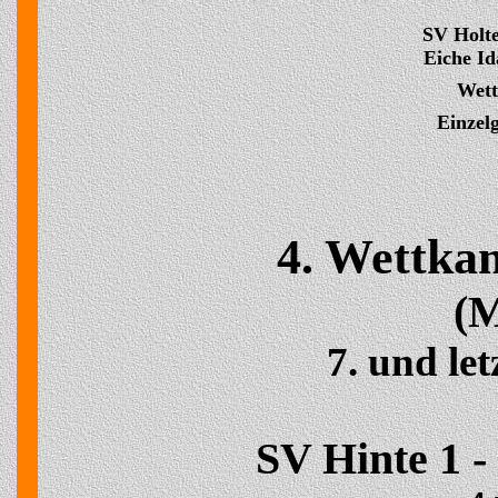
SV Holte
Eiche Id
Wett
Einzel
4. Wettka
(M
7. und le
SV Hinte 1 