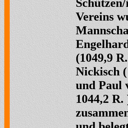
Schützen/
Vereins w
Mannschaf
Engelhar
(1049,9 R.
Nickisch (
und Paul 
1044,2 R. 
zusammen
und beleg