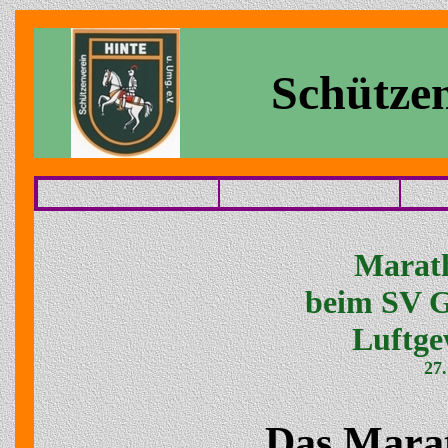
Schützen
Marat
beim SV G
Luftge
27
Das Mara