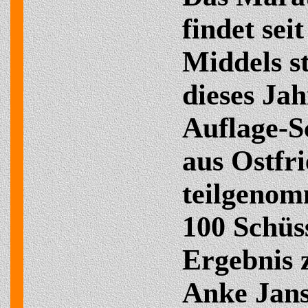
findet sei
Middels s
dieses Ja
Auflage-S
aus Ostfr
teilgenom
100 Schüs
Ergebnis z
Anke Jans